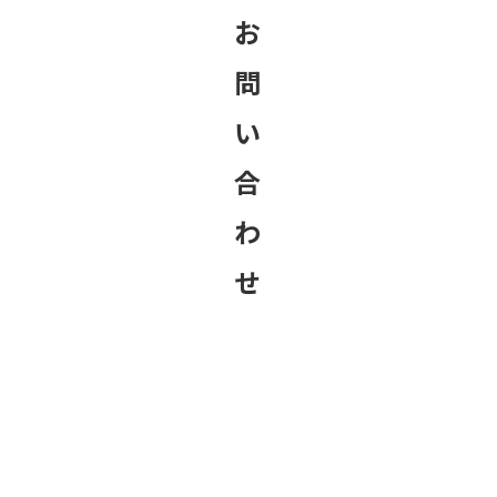
お
問
い
合
わ
せ